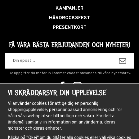
KAMPANJER
HÅRDROCKSFEST
PRESENTKORT
FÅ VÅRA BÄSTA ERBJUDANDEN OCH NYHETER!
De uppgifter du matar in kommer endast användas till våra nyhetsbrev.
VI SKRÄDDARSYR DIN UPPLEVELSE
OM OSS
Vi använder cookies för att ge dig en personlig
shoppingupplevelse, personanpassad annonsering och för
NYHETSBREV
hålla våra webbplatser tillförlitliga och säkra. För detta
OM COOKIES
ändamål samlar vi in information om användarna, deras
mönster och deras enheter.
FRÅGOR OCH SVAR
Klicka på "Okej" om du tillåter alla cookies eller välj vilka cookies