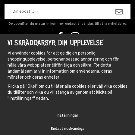
De uppgifter du matar in kommer endast användas till våra nyhetsbrev.
VI SKRÄDDARSYR DIN UPPLEVELSE
OM OSS
Vi använder cookies för att ge dig en personlig
shoppingupplevelse, personanpassad annonsering och för
NYHETSBREV
hålla våra webbplatser tillförlitliga och säkra. För detta
OM COOKIES
ändamål samlar vi in information om användarna, deras
mönster och deras enheter.
FRÅGOR OCH SVAR
Klicka på "Okej" om du tillåter alla cookies eller välj vilka cookies
HÅRFÄRGNINGSGUIDE
du tillåter och vilka du vill stänga av genom att klicka på
INSTRUKTIONER LINSER
"Inställningar" nedan.
VILLKOR
Inställningar
BLOGG
Endast nödvändiga
BLUE FOX AB, GAMLA BROGATAN 27, 111 20 STOCKHOLM