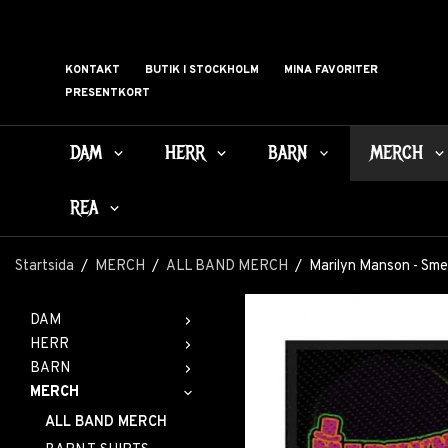
KONTAKT
BUTIK I STOCKHOLM
MINA FAVORITER
PRESENTKORT
DAM
HERR
BARN
MERCH
REA
Startsida
/
MERCH
/
ALL BAND MERCH
/
Marilyn Manson - Smel
DAM
HERR
BARN
MERCH
ALL BAND MERCH