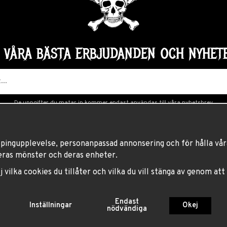
Å VÅRA BÄSTA ERBJUDANDEN OCH NYHETE
De uppgifter du matar in kommer endast användas till våra nyhetsbrev.
ppingupplevelse, personanpassad annonsering och för hålla våra
eras mönster och deras enheter.
lj vilka cookies du tillåter och vilka du vill stänga av genom att
BLUE FOX AB, GAMLA BROGATAN 27, 111 20 STOCKHOLM
Endast
Inställningar
Okej
nödvändiga