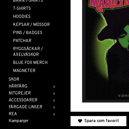
BARN T-SHIRTS
T-SHIRTS
HOODIES
KEPSAR / MÖSSOR
PINS / BADGES
PATCHAR
RYGGSÄCKAR /
AXELVÄSKOR
BLUE FOX MERCH
MAGNETER
SKOR
HÅRFÄRG
NITGREJER
ACCESSOARER
FÄRGADE LINSER
REA
Spara som favorit
Kampanjer