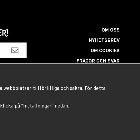
OM OSS
R!
NYHETSBREV
OM COOKIES
FRÅGOR OCH SVAR
HÅRFÄRGNINGSGUIDE
INSTRUKTIONER LINSER
 webbplatser tillförlitliga och säkra. För detta
VILLKOR
BLOGG
 klicka på "Inställningar" nedan.