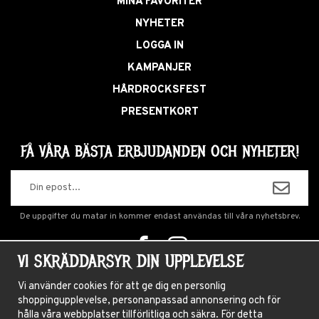
MINA FAVORITER
NYHETER
LOGGA IN
KAMPANJER
HÅRDROCKSFEST
PRESENTKORT
FÅ VÅRA BÄSTA ERBJUDANDEN OCH NYHETER!
De uppgifter du matar in kommer endast användas till våra nyhetsbrev.
VI SKRÄDDARSYR DIN UPPLEVELSE
OM OSS
Vi använder cookies för att ge dig en personlig
shoppingupplevelse, personanpassad annonsering och för
NYHETSBREV
hålla våra webbplatser tillförlitliga och säkra. För detta