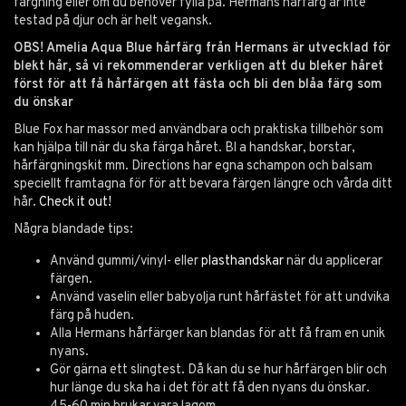
färgning eller om du behöver fylla på. Hermans hårfärg är inte
testad på djur och är helt vegansk.
OBS! Amelia Aqua Blue hårfärg från Hermans är utvecklad för
blekt hår, så vi rekommenderar verkligen att du bleker håret
först för att få hårfärgen att fästa och bli den blåa färg som
du önskar
Blue Fox har massor med användbara och praktiska tillbehör som
kan hjälpa till när du ska färga håret. Bl a handskar, borstar,
hårfärgningskit mm. Directions har egna schampon och balsam
speciellt framtagna för för att bevara färgen längre och vårda ditt
hår.
Check it out!
Några blandade tips:
Använd gummi/vinyl- eller
plasthandskar
när du applicerar
färgen.
Använd vaselin eller babyolja runt hårfästet för att undvika
färg på huden.
Alla Hermans hårfärger kan blandas för att få fram en unik
nyans.
Gör gärna ett slingtest. Då kan du se hur hårfärgen blir och
hur länge du ska ha i det för att få den nyans du önskar.