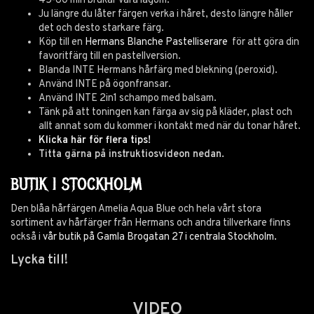
45-60 min brukar vara lagom.
Ju längre du låter färgen verka i håret, desto längre håller
det och desto starkare färg.
Köp till en
Hermans Blanche Pastelliserare
för att göra din
favoritfärg till en pastellversion.
Blanda INTE Hermans hårfärg med blekning (peroxid).
Använd INTE på ögonfransar.
Använd INTE 2in1 schampo med balsam.
Tänk på att toningen kan färga av sig på kläder, plast och
allt annat som du kommer i kontakt med när du tonar håret.
Klicka här för flera tips!
Titta gärna på instruktiosvideon nedan.
BUTIK I STOCKHOLM
Den blåa hårfärgen Amelia Aqua Blue och hela vårt stora
sortiment av hårfärger från Hermans och andra tillverkare finns
också i
vår butik på Gamla Brogatan 27 i centrala Stockholm.
Lycka till!
VIDEO