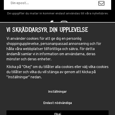
De uppgifter du matar in kommer endast användas till våra nyhetsbrev.
VI SKRÄDDARSYR DIN UPPLEVELSE
OM OSS
Vi använder cookies för att ge dig en personlig
shoppingupplevelse, personanpassad annonsering och för
NYHETSBREV
hålla våra webbplatser tillförlitliga och säkra. För detta
OM COOKIES
ändamål samlar vi in information om användarna, deras
mönster och deras enheter.
FRÅGOR OCH SVAR
Klicka på "Okej" om du tillåter alla cookies eller välj vilka cookies
HÅRFÄRGNINGSGUIDE
du tillåter och vilka du vill stänga av genom att klicka på
INSTRUKTIONER LINSER
"Inställningar" nedan.
VILLKOR
Inställningar
BLOGG
Endast nödvändiga
BLUE FOX AB, GAMLA BROGATAN 27, 111 20 STOCKHOLM
Okej