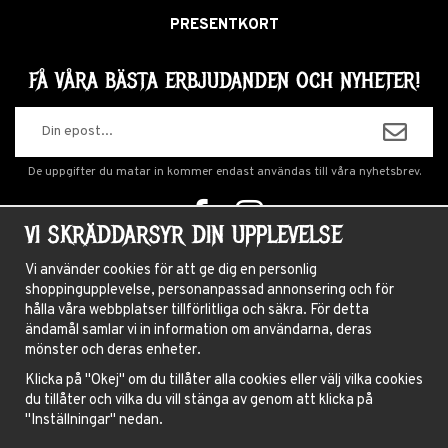
PRESENTKORT
FÅ VÅRA BÄSTA ERBJUDANDEN OCH NYHETER!
De uppgifter du matar in kommer endast användas till våra nyhetsbrev.
VI SKRÄDDARSYR DIN UPPLEVELSE
OM OSS
Vi använder cookies för att ge dig en personlig
shoppingupplevelse, personanpassad annonsering och för
NYHETSBREV
hålla våra webbplatser tillförlitliga och säkra. För detta
OM COOKIES
ändamål samlar vi in information om användarna, deras
mönster och deras enheter.
FRÅGOR OCH SVAR
Klicka på "Okej" om du tillåter alla cookies eller välj vilka cookies
HÅRFÄRGNINGSGUIDE
du tillåter och vilka du vill stänga av genom att klicka på
INSTRUKTIONER LINSER
"Inställningar" nedan.