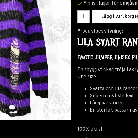
Finns i lager för omgåen
Lägg i varukorge
Produktbeskrivning:
LILA SVART RA
EMOTIC JUMPER UNISEX PU
En snygg stickad tröja i akr
One size.
Svarta och lila rände
Supermjukt stickad
Lång passform
En storlek passar näs
100% akryl