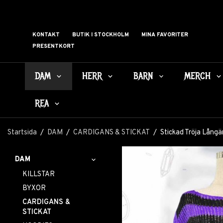
KONTAKT
BUTIK I STOCKHOLM
MINA FAVORITER
PRESENTKORT
DAM
HERR
BARN
MERCH
REA
Startsida
/
DAM
/
CARDIGANS & STICKAT
/
Stickad Tröja Långä
DAM
KILLSTAR
BYXOR
CARDIGANS &
STICKAT