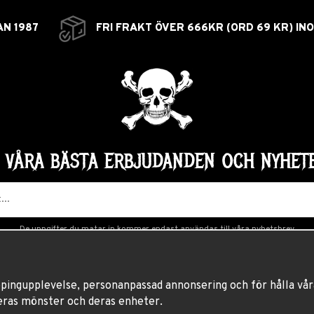
AN 1987
FRI FRAKT ÖVER 666KR (ORD 69 KR) IN
Å VÅRA BÄSTA ERBJUDANDEN OCH NYHETE
De uppgifter du matar in kommer endast användas till våra nyhetsbrev.
ppingupplevelse, personanpassad annonsering och för hålla våra
eras mönster och deras enheter.