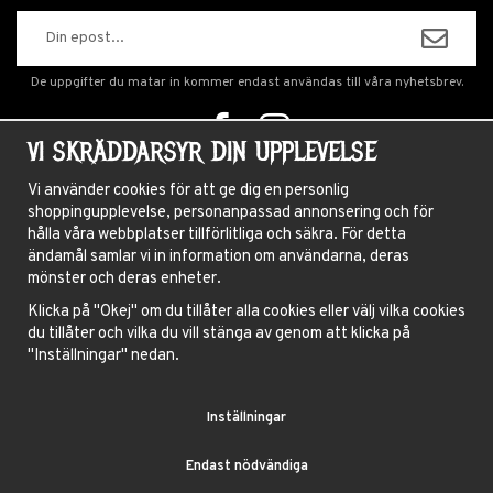
De uppgifter du matar in kommer endast användas till våra nyhetsbrev.
VI SKRÄDDARSYR DIN UPPLEVELSE
OM OSS
Vi använder cookies för att ge dig en personlig
shoppingupplevelse, personanpassad annonsering och för
NYHETSBREV
hålla våra webbplatser tillförlitliga och säkra. För detta
OM COOKIES
ändamål samlar vi in information om användarna, deras
mönster och deras enheter.
FRÅGOR OCH SVAR
Klicka på "Okej" om du tillåter alla cookies eller välj vilka cookies
HÅRFÄRGNINGSGUIDE
du tillåter och vilka du vill stänga av genom att klicka på
"Inställningar" nedan.
INSTRUKTIONER LINSER
VILLKOR
Inställningar
BLOGG
Endast nödvändiga
BLUE FOX AB, GAMLA BROGATAN 27, 111 20 STOCKHOLM