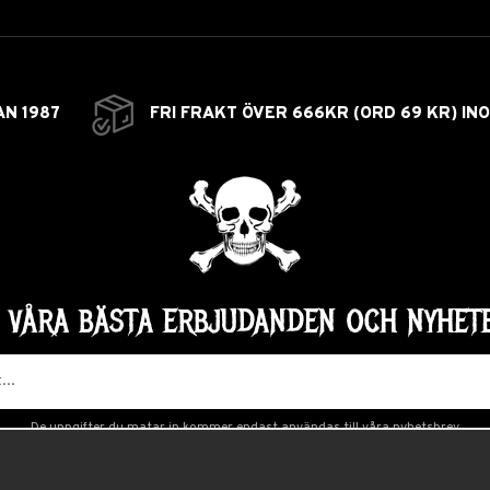
AN 1987
FRI FRAKT ÖVER 666KR (ORD 69 KR) IN
Å VÅRA BÄSTA ERBJUDANDEN OCH NYHETE
De uppgifter du matar in kommer endast användas till våra nyhetsbrev.