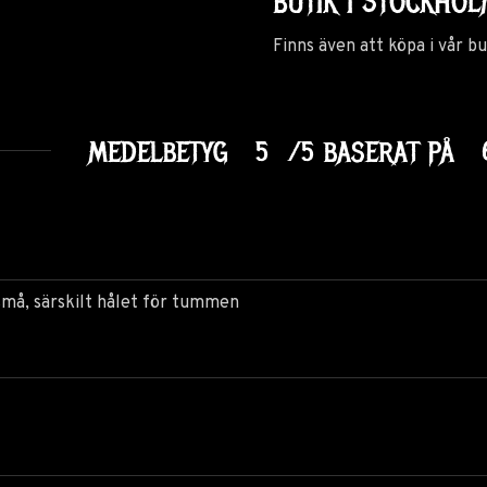
BUTIK I STOCKHO
Finns även att köpa i vår b
MEDELBETYG
5
/5 BASERAT PÅ
 små, särskilt hålet för tummen