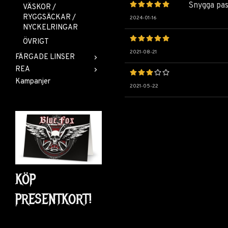
Snygga pas
VÄSKOR /
RYGGSÄCKAR /
2024-01-16
NYCKELRINGAR
ÖVRIGT
2021-08-21
FÄRGADE LINSER
REA
Kampanjer
2021-05-22
KÖP
PRESENTKORT!