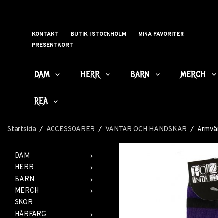
KONTAKT
BUTIK I STOCKHOLM
MINA FAVORITER
PRESENTKORT
DAM
HERR
BARN
MERCH
REA
Startsida
/
ACCESSOARER
/
VANTAR OCH HANDSKAR
/
Armvär
DAM
HERR
BARN
MERCH
SKOR
HÅRFÄRG