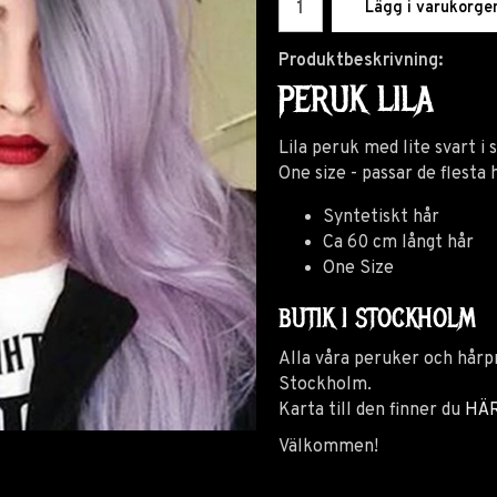
Lägg i varukorge
Produktbeskrivning:
PERUK LILA
Lila peruk med lite svart i s
One size - passar de flesta
Syntetiskt hår
Ca 60 cm långt hår
One Size
BUTIK I STOCKHOLM
Alla våra peruker och hårpr
Stockholm.
Karta till den finner du
HÄ
Välkommen!