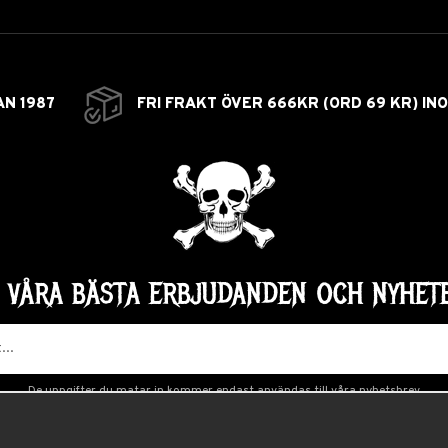
AN 1987
FRI FRAKT ÖVER 666KR (ORD 69 KR) IN
Å VÅRA BÄSTA ERBJUDANDEN OCH NYHETE
De uppgifter du matar in kommer endast användas till våra nyhetsbrev.