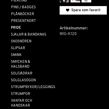
PIERCING
PINS / BADGES
Spara som favorit
PLÅNBÖCKER
PRESENTKORT
PRIDE
Artikelnummer:
WIG-K120
SJALAR & BANDANAS
SKOSNÖREN
SLIPSAR
SMINK
SMYCKEN &
HALSBAND
SOLFJÄDRAR
SOLGLASÖGON
STRUMPBYXOR/LEGGINGS
STRUMPOR
VANTAR OCH
HANDSKAR