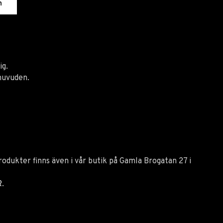
n
ig.
 huvuden.
odukter finns även i vår butik på Gamla Brogatan 27 i
R
.