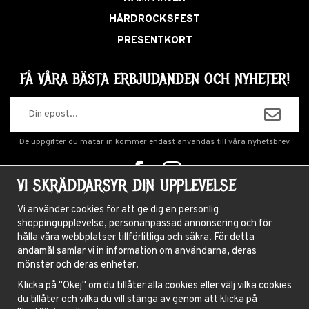
HÅRDROCKSFEST
PRESENTKORT
FÅ VÅRA BÄSTA ERBJUDANDEN OCH NYHETER!
De uppgifter du matar in kommer endast användas till våra nyhetsbrev.
VI SKRÄDDARSYR DIN UPPLEVELSE
OM OSS
Vi använder cookies för att ge dig en personlig
shoppingupplevelse, personanpassad annonsering och för
NYHETSBREV
hålla våra webbplatser tillförlitliga och säkra. För detta
OM COOKIES
ändamål samlar vi in information om användarna, deras
mönster och deras enheter.
FRÅGOR OCH SVAR
Klicka på "Okej" om du tillåter alla cookies eller välj vilka cookies
HÅRFÄRGNINGSGUIDE
du tillåter och vilka du vill stänga av genom att klicka på