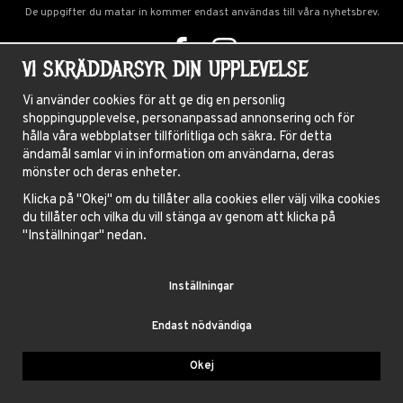
De uppgifter du matar in kommer endast användas till våra nyhetsbrev.
VI SKRÄDDARSYR DIN UPPLEVELSE
OM OSS
Vi använder cookies för att ge dig en personlig
shoppingupplevelse, personanpassad annonsering och för
NYHETSBREV
hålla våra webbplatser tillförlitliga och säkra. För detta
OM COOKIES
ändamål samlar vi in information om användarna, deras
mönster och deras enheter.
FRÅGOR OCH SVAR
Klicka på "Okej" om du tillåter alla cookies eller välj vilka cookies
HÅRFÄRGNINGSGUIDE
du tillåter och vilka du vill stänga av genom att klicka på
INSTRUKTIONER LINSER
"Inställningar" nedan.
VILLKOR
Inställningar
BLOGG
Endast nödvändiga
BLUE FOX AB, GAMLA BROGATAN 27, 111 20 STOCKHOLM
Okej