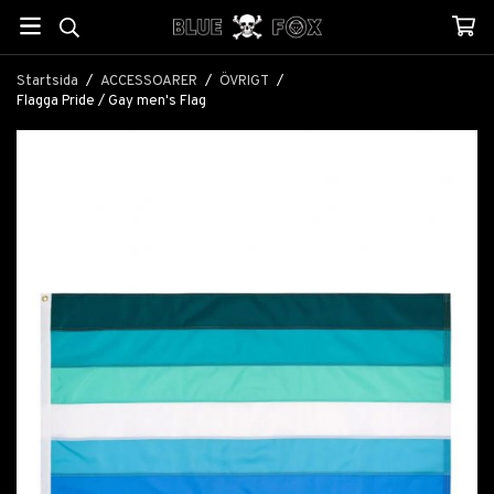
Startsida
/
ACCESSOARER
/
ÖVRIGT
/
Flagga Pride / Gay men's Flag