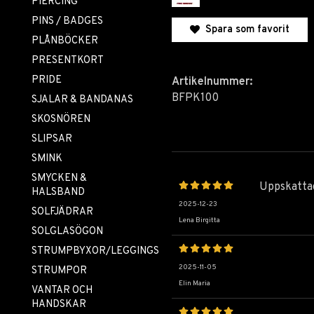
PIERCING
PINS / BADGES
Spara som favorit
PLÅNBÖCKER
PRESENTKORT
PRIDE
Artikelnummer:
BFPK100
SJALAR & BANDANAS
SKOSNÖREN
SLIPSAR
SMINK
SMYCKEN &
Uppskattad
HALSBAND
2025-12-23
SOLFJÄDRAR
Lena Birgitta
SOLGLASÖGON
STRUMPBYXOR/LEGGINGS
2025-11-05
STRUMPOR
Elin Maria
VANTAR OCH
HANDSKAR