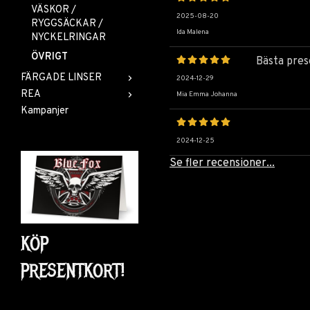
VÄSKOR /
2025-08-20
RYGGSÄCKAR /
Ida Malena
NYCKELRINGAR
ÖVRIGT
Bästa pres
FÄRGADE LINSER
2024-12-29
REA
Mia Emma Johanna
Kampanjer
2024-12-25
Se fler recensioner...
KÖP
PRESENTKORT!