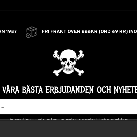
AN 1987
FRI FRAKT ÖVER 666KR (ORD 69 KR) IN
Å VÅRA BÄSTA ERBJUDANDEN OCH NYHETE
De uppgifter du matar in kommer endast användas till våra nyhetsbrev.