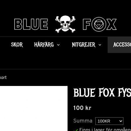
SKOR
HÅRFÄRG
NITGREJER
ACCESS
kort
BLUE FOX FY
100 kr
Summa
Finns i lager för omgåen