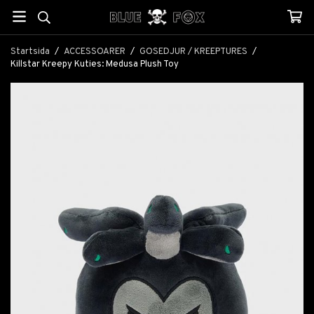
Startsida
/
ACCESSOARER
/
GOSEDJUR / KREEPTURES
/
Killstar Kreepy Kuties: Medusa Plush Toy