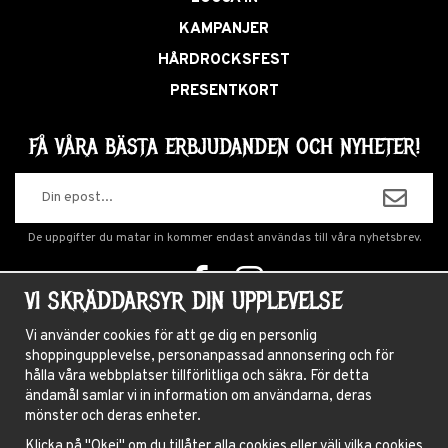
KAMPANJER
HÅRDROCKSFEST
PRESENTKORT
FÅ VÅRA BÄSTA ERBJUDANDEN OCH NYHETER!
De uppgifter du matar in kommer endast användas till våra nyhetsbrev.
VI SKRÄDDARSYR DIN UPPLEVELSE
OM OSS
Vi använder cookies för att ge dig en personlig
shoppingupplevelse, personanpassad annonsering och för
NYHETSBREV
hålla våra webbplatser tillförlitliga och säkra. För detta
OM COOKIES
ändamål samlar vi in information om användarna, deras
mönster och deras enheter.
FRÅGOR OCH SVAR
Klicka på "Okej" om du tillåter alla cookies eller välj vilka cookies