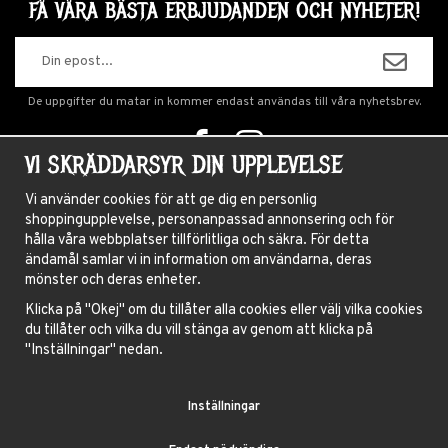
FÅ VÅRA BÄSTA ERBJUDANDEN OCH NYHETER!
De uppgifter du matar in kommer endast användas till våra nyhetsbrev.
VI SKRÄDDARSYR DIN UPPLEVELSE
OM OSS
Vi använder cookies för att ge dig en personlig
shoppingupplevelse, personanpassad annonsering och för
NYHETSBREV
hålla våra webbplatser tillförlitliga och säkra. För detta
OM COOKIES
ändamål samlar vi in information om användarna, deras
mönster och deras enheter.
FRÅGOR OCH SVAR
Klicka på "Okej" om du tillåter alla cookies eller välj vilka cookies
HÅRFÄRGNINGSGUIDE
du tillåter och vilka du vill stänga av genom att klicka på
INSTRUKTIONER LINSER
"Inställningar" nedan.
VILLKOR
Inställningar
BLOGG