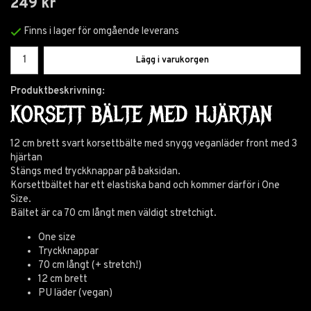
249 kr
Finns i lager för omgående leverans
Lägg i varukorgen
Produktbeskrivning:
KORSETT BÄLTE MED HJÄRTAN
12 cm brett svart korsettbälte med snygg veganläder front med 3
hjärtan
Stängs med tryckknappar på baksidan.
Korsettbältet har ett elastiska band och kommer därför i One
Size.
Bältet är ca 70 cm långt men väldigt stretchigt.
One size
Tryckknappar
70 cm långt (+ stretch!)
12 cm brett
PU läder (vegan)