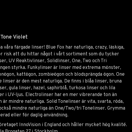
 Tone
Violet
 våra färgade linser! Blue Fox har naturliga, crazy, läskiga,
or risk att du hittar något i vårt sortiment som du tycker
ser, UV Reaktivlinser, Solidlinser, One, Two och Tri
 ingen styrka. Funkylinser är linser med extrema mönster,
monögon, kattögon, zombieögon och blodsprängda ögon. One
linser är den mest naturliga. De finns i blåa linser, bruna
nser, gula linser, hazel, saphirblå, turkosa linser och lila
ser i UV-ljus. Electrolinser har en mer vibrerande ton än
är mindre naturliga. Solid Tonelinser är vita, svarta, röda,
r också mindre naturliga än One/Two/tri Tonelinser. Grymma
rad eller för daglig användning.
öretaget InnoVision i England och håller mycket hög kvalité.
la Brogatan 27 i Stockholm.