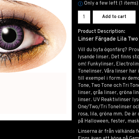
Only a few left (1 items)
Add to cart
Product Description:
Linser Färgade
Lila Two
Vill du byta ögonfärg? Prova
lysande linser. Det finns st
om! Funkylinser, Electrolin
Tonelinser. Våra linser har
till exempel i form av de
Tone, Two Tone och Tri Tone 
linser, gråa linser, gröna li
linser. UV Reaktivlinser ly
One/Two/Tri Tonelinser och 
rosa, lila, gröna mm. De ä
på Halloween, fester, maske
Linserna är från välkända f
Finns även att köpa på Gam