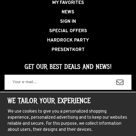
MY FAVORITES
NEWS
SIGN IN
SPECIAL OFFERS
HARDROCK PARTY
PRESENTKORT
GET OUR BEST DEALS AND NEWS!
The information you enter will only be used for our newsletters.
WE TAILOR YOUR EXPERIENCE
We use cookies to give you a personalized shopping
experience, personalized advertising and to keep our websites
ABOUT US
reliable and secure. For this purpose, we collect information
about users, their designs and their devices.
NEWSLETTER