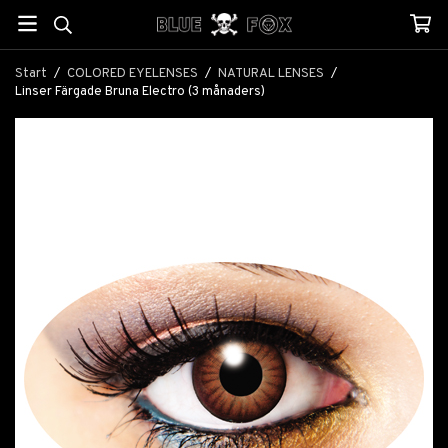
Start
/
COLORED EYELENSES
/
NATURAL LENSES
/
Linser Färgade Bruna Electro (3 månaders)