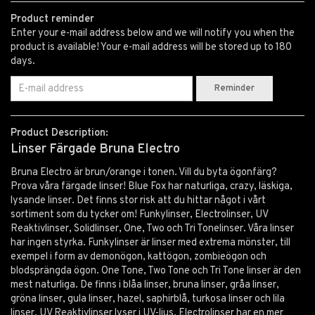
Product reminder
Enter your e-mail address below and we will notify you when the
product is available! Your e-mail address will be stored up to 180
days.
Reminder
Product Description:
Linser Färgade Bruna Electro
Bruna Electro är brun/orange i tonen. Vill du byta ögonfärg?
Prova våra färgade linser! Blue Fox har naturliga, crazy, läskiga,
lysande linser. Det finns stor risk att du hittar något i vårt
sortiment som du tycker om! Funkylinser, Electrolinser, UV
Reaktivlinser, Solidlinser, One, Two och Tri Tonelinser. Våra linser
har ingen styrka. Funkylinser är linser med extrema mönster, till
exempel i form av demonögon, kattögon, zombieögon och
blodsprängda ögon. One Tone, Two Tone och Tri Tone linser är den
mest naturliga. De finns i blåa linser, bruna linser, gråa linser,
gröna linser, gula linser, hazel, saphirblå, turkosa linser och lila
linser. UV Reaktivlinser lyser i UV-ljus. Electrolinser har en mer