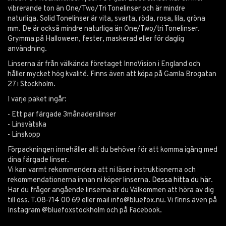
vibrerande ton än One/Two/Tri Tonelinser och är mindre
naturliga. Solid Tonelinser är vita, svarta, röda, rosa, lila, gröna
mm. De är också mindre naturliga än One/Two/tri Tonelinser.
Grymma på Halloween, fester, maskerad eller för daglig
användning.
Linserna är från välkända företaget InnoVision i England och
håller mycket hög kvalité. Finns även att köpa på Gamla Brogatan
27 i Stockholm.
I varje paket ingår:
- Ett par färgade 3månaderslinser
- Linsvätska
- Linskopp
Förpackningen innehåller allt du behöver för att komma igång med
dina färgade linser.
Vi kan varmt rekommendera att ni läser instruktionerna och
rekommendationerna innan ni köper linserna.
Dessa hitta du här
.
Har du frågor angående linserna är du Välkommen att höra av dig
till oss. T.08-714 00 69 eller mail
info@bluefox.nu
. Vi finns även på
Instagram @bluefoxstockholm och på Facebook.