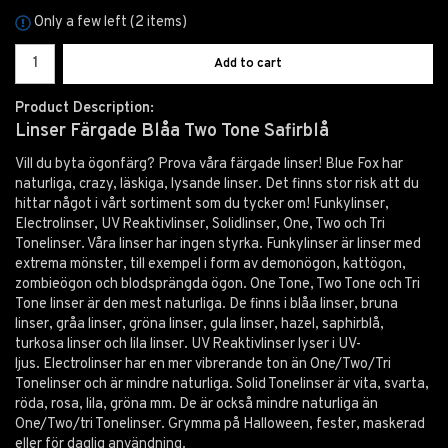
Only a few left (2 items)
Add to cart
Product Description:
Linser Färgade Blåa Two Tone
Safirblå
Vill du byta ögonfärg? Prova våra färgade linser! Blue Fox har
naturliga, crazy, läskiga, lysande linser. Det finns stor risk att du
hittar något i vårt sortiment som du tycker om! Funkylinser,
Electrolinser, UV Reaktivlinser, Solidlinser, One, Two och Tri
Tonelinser. Våra linser har ingen styrka. Funkylinser är linser med
extrema mönster, till exempel i form av demonögon, kattögon,
zombieögon och blodsprängda ögon. One Tone, Two Tone och Tri
Tone linser är den mest naturliga. De finns i blåa linser, bruna
linser, gråa linser, gröna linser, gula linser, hazel, saphirblå,
turkosa linser och lila linser. UV Reaktivlinser lyser i UV-
ljus. Electrolinser har en mer vibrerande ton än One/Two/Tri
Tonelinser och är mindre naturliga. Solid Tonelinser är vita, svarta,
röda, rosa, lila, gröna mm. De är också mindre naturliga än
One/Two/tri Tonelinser. Grymma på Halloween, fester, maskerad
eller för daglig användning.