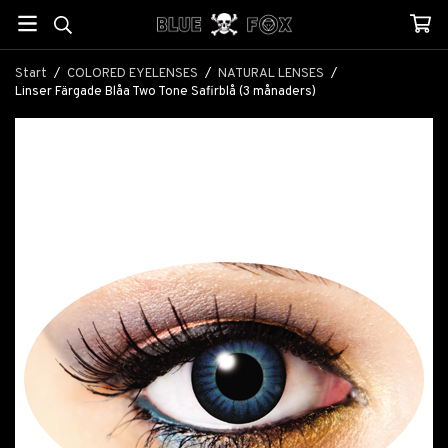
Start
/
COLORED EYELENSES
/
NATURAL LENSES
/
Linser Färgade Blåa Two Tone Safirblå (3 månaders)