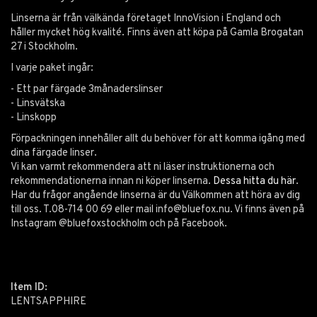
Linserna är från välkända företaget InnoVision i England och
håller mycket hög kvalité. Finns även att köpa på Gamla Brogatan
27 i Stockholm.
I varje paket ingår:
- Ett par färgade 3månaderslinser
- Linsvätska
- Linskopp
Förpackningen innehåller allt du behöver för att komma igång med
dina färgade linser.
Vi kan varmt rekommendera att ni läser instruktionerna och
rekommendationerna innan ni köper linserna.
Dessa hitta du här
.
Har du frågor angående linserna är du Välkommen att höra av dig
till oss. T.08-714 00 69 eller mail
info@bluefox.nu
. Vi finns även på
Instagram @bluefoxstockholm och på Facebook.
Item ID:
LENTSAPPHIRE