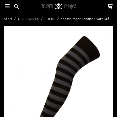
Start
/
ACCESSORIES
/
SOCKS
/
Knästrumpor Randiga Svart Grå