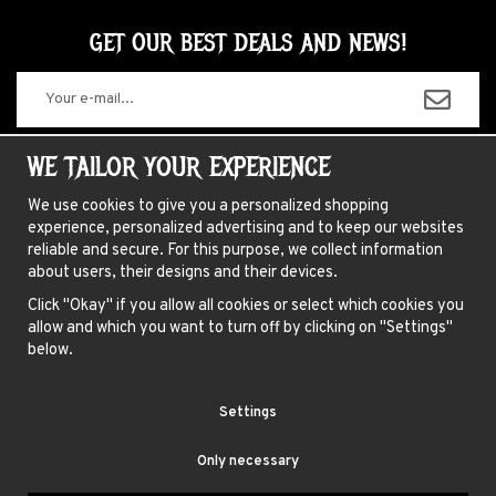
GET OUR BEST DEALS AND NEWS!
The information you enter will only be used for our newsletters.
WE TAILOR YOUR EXPERIENCE
We use cookies to give you a personalized shopping
experience, personalized advertising and to keep our websites
ABOUT US
reliable and secure. For this purpose, we collect information
about users, their designs and their devices.
NEWSLETTER
Click "Okay" if you allow all cookies or select which cookies you
FAQ
allow and which you want to turn off by clicking on "Settings"
HAIR COLORING INSTRUCTIONS
below.
INSTRUCTIONS LENSES
Settings
TERMS
Only necessary
BLUE FOX AB, GAMLA BROGATAN 27, 111 20 STOCKHOLM