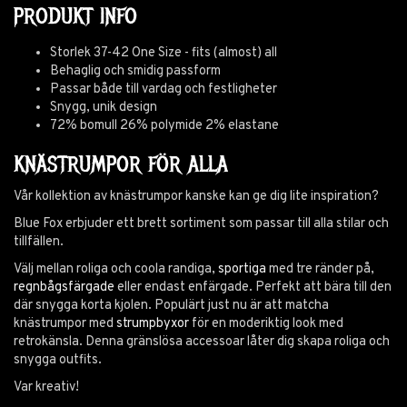
PRODUKT INFO
Storlek 37-42 One Size - fits (almost) all
Behaglig och smidig passform
Passar både till vardag och festligheter
Snygg, unik design
72% bomull 26% polymide 2% elastane
KNÄSTRUMPOR FÖR ALLA
Vår kollektion av knästrumpor kanske kan ge dig lite inspiration?
Blue Fox erbjuder ett brett sortiment som passar till alla stilar och
tillfällen.
Välj mellan roliga och coola randiga,
sportiga
med tre ränder på,
regnbågsfärgade
eller endast enfärgade. Perfekt att bära till den
där snygga korta kjolen. Populärt just nu är att matcha
knästrumpor med
strumpbyxor
för en moderiktig look med
retrokänsla. Denna gränslösa accessoar låter dig skapa roliga och
snygga outfits.
Var kreativ!